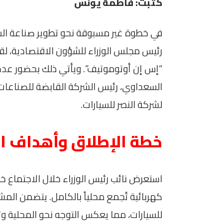
كتبت: فاطمة يونس
في خطوة غير مسبوقة نحو تطوير صناعة الس
رئيس مجلس الوزراء للشؤون الاقتصادية، لقا
“إس إن أوتوموتيف”. ويأتي ذلك بحضور عد
السعداوي، رئيس الشركة القابضة للصناعات ا
لشركة النصر للسيارات.
خطة الإطلاق وأهداف ا
استعرض نائب رئيس الوزراء خلال الاجتماع 
كهربائية تُجمع محلياً بالكامل. يتضمن الم
للسيارات، مما يعكس التوجه نحو المحلية وت