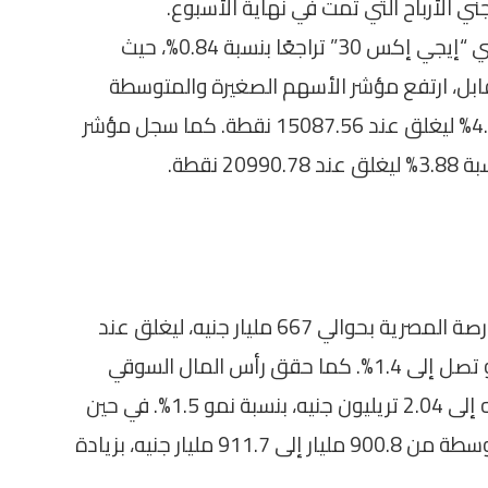
ي الأرباح التي تمت في نهاية الأسبوع.
وعلى صعيد المؤشرات، شهد المؤشر الرئيسي “إيجي إكس 30” تراجعًا بنسبة 0.84%، حيث
53154 نقطة. وبالمقابل، ارتفع مؤشر الأسهم الصغيرة والمتوسطة
“إيجي إكس 70 متساوي الأوزان” بنسبة 4.05% ليغلق عند 15087.56 نقطة. كما سجل مؤشر
خلال الأسبوع، زادت رأس المال السوقي للبورصة المصرية بحوالي 667 مليار جنيه، ليغلق عند
3.806 تريليون جنيه، وهو ما يمثل نسبة نمو تصل إلى 1.4%. كما حقق رأس المال السوقي
للمؤشر الرئيسي زيادة من 2.01 تريليون جنيه إلى 2.04 تريليون جنيه، بنسبة نمو 1.5%. في حين
ارتفعت قيمة مؤشر الأسهم الصغيرة والمتوسطة من 900.8 مليار إلى 911.7 مليار جنيه، بزيادة