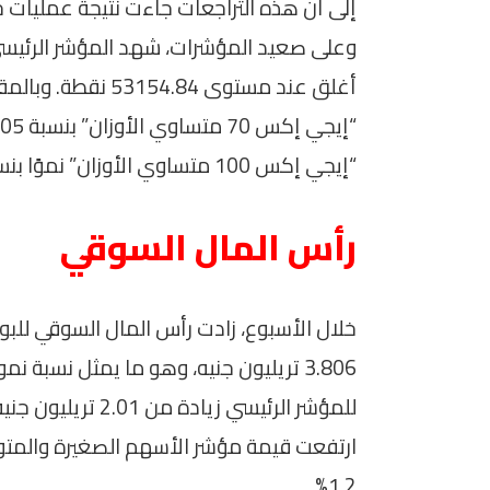
إلى أن هذه التراجعات جاءت نتيجة عمليات جن
أغلق عند مستوى .84
“إيجي إكس 100 متساوي الأوزان” نموًا بنسبة 3.88% ليغلق عند 20990.78 نقطة.
رأس المال السوقي
1.2%.