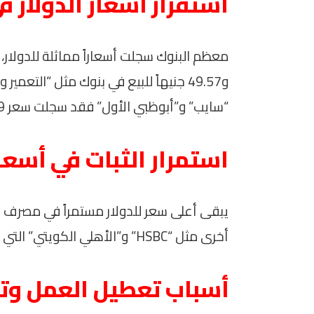
استقرار أسعار الدولار 
و49.57 جنيهاً للبيع في بنوك مثل “التعم
“سايب” و”أبوظبي الأول” فقد سجلت سعر 49.49 جنيهاً للشراء و49.59 جنيهاً للبيع.
استمرار الثبات في أسع
يبقى أعلى سعر للدولار مستمراً في مصرف أب
أخرى مثل “HSBC” و”الأهلي الكويتي” التي سجلت 49.59 جنيهاً للشراء و49.69 جنيهاً للبيع.
أسباب تعطيل العمل وتف