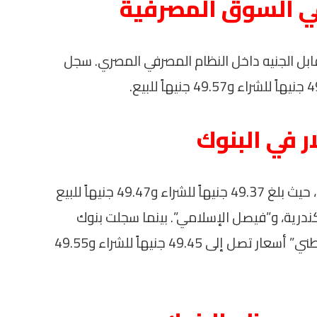
في السوق المصرفية
قابل الجنيه داخل النظام المصرفي المصري. سجل
ر في البنوك
تم تسجيل أقل سعر للدولار في بعض البنوك، حيث بلغ 49.37 جنيهاً للشراء و49.47 جنيهاً للبيع
ندرية، و”فيصل الإسلامي”. بينما سجلت بنوك
أخرى مثل “كريدي أجريكول” و”الكويت الوطني” أسعار تصل إلى 49.45 جنيهاً للشراء و49.55