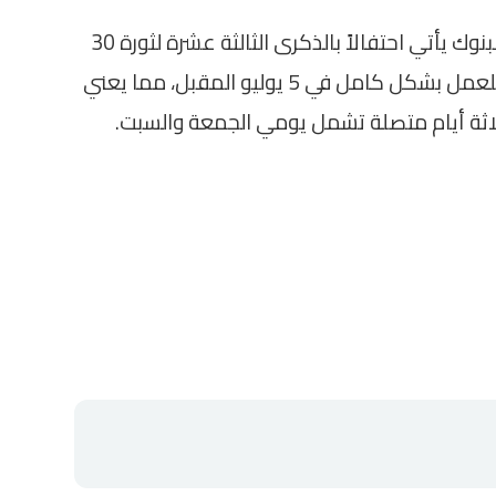
أوضح البنك المركزي أن تعطيل العمل في البنوك يأتي احتفالاً بالذكرى الثالثة عشرة لثورة 30
يونيو 2013. ومن المتوقع أن تعود البنوك للعمل بشكل كامل في 5 يوليو المقبل، مما يعني
اثة أيام متصلة تشمل يومي الجمعة والسبت.