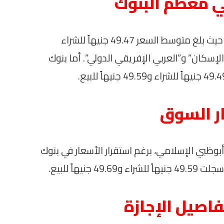
في معظم البنوك
معظم البنوك سجلت أسعاراً مماثلة للدولار، حيث بلغ متوسط السعر 49.47 جنيهاً للشراء
ير والإسكان” و”العربي الإفريقي الدولي”. أما بنوك
ار السوق
وظبي الإسلامي، برغم استقرار الأسعار في بنوك
اصيل الإجازة