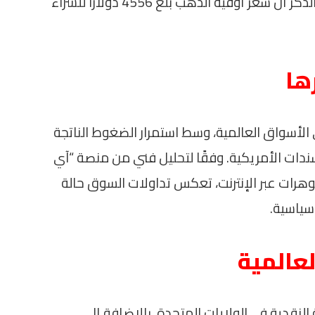
جنيه للشراء و54.28 ألف جنيه للبيع. الجدير بالذكر أن سعر أوقية الذهب بلغ 4556 دولارًا للشراء
ها
لأسواق العالمية، وسط استمرار الضغوط الناتجة
سندات الأمريكية. وفقًا لتحليل فني من منصة “آي
رات عبر الإنترنت، تعكس تداولات السوق حالة
سياسية.
لعالمية
لنقدية في الولايات المتحدة، بالإضافة إلى