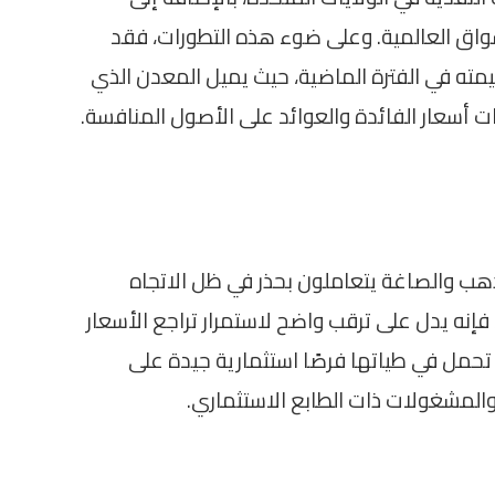
سواق العالمية. وعلى ضوء هذه التطورات، فقد
اجعًا قدر بأكثر من 14% من قيمته في الفترة الماضية، حيث يميل المعدن الذي
ات أسعار الفائدة والعوائد على الأصول المنافسة.
ذهب والصاغة يتعاملون بحذر في ظل الاتجاه
فإنه يدل على ترقب واضح لاستمرار تراجع الأسعار
ما تحمل في طياتها فرصًا استثمارية جيدة على
المشغولات ذات الطابع الاستثماري.