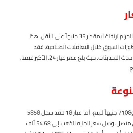
ر
في نهاية تعاملات يوم الخميس، شهد سعر الجرام ارتفاعًا بمقدار 35 جنيهاً على الأقل. هذا
تطورات السوق خلال التعاملات الصباحية. فقد
سجلت أسعار أعيرة الذهب المختلفة وفقًا لأحدث التحديثات. حيث بلغ سعر عيار 24، الأكبر قيمة،
نوعة
بينما سجل عيار 22 نحو 7160 جنيهاً للشراء و7108 جنيهاً للبيع، أما عيار 18 فقد سجل 5858
جنيهاً للشراء و5815 جنيهاً للبيع. وفي سياق متصل، وصل سعر الجنيه الذهب إلى 54.68 ألف