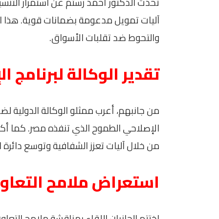
تحدث الدكتور أحمد رستم عن استمرار التنسي
آليات تمويل مدعومة بضمانات قوية. هذا ال
والتحوط ضد تقلبات الأسواق.
تقدير الوكالة لبرنامج ال
الإصلاحي الطموح الذي تنفذه مصر. كما أكدوا 
من خلال آليات تعزز الشفافية وتوسع دائرة 
استعراض ملامح التعاو
اختتم الجانبان اللقاء بمناقشة ملامح التعاو