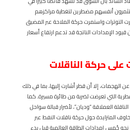
السائد بأن السوق قد تشهد فائضًا كبيرًا في
تثمرون أنفسهم مضطرين لتغطية مراكزهم
مرت التوترات واستمرت حركة الملاحة عبر المضيق
، فإن قيود الإمدادات الناتجة قد تدعم ارتفاع أسعار
ت على حركة الناقلات
ن الهجمات، إلا أن قطر أشارت إليها، بما في ذلك
قطرية التي تعرضت لضربة من طائرة مسيرة. كما
ناقلة العملاقة “وديان”، لأضرار قبالة سواحل
وف المتزايدة حول حركة ناقلات النفط عبر
حو خُمس إمدادات الطاقة العالمية قبل بدء