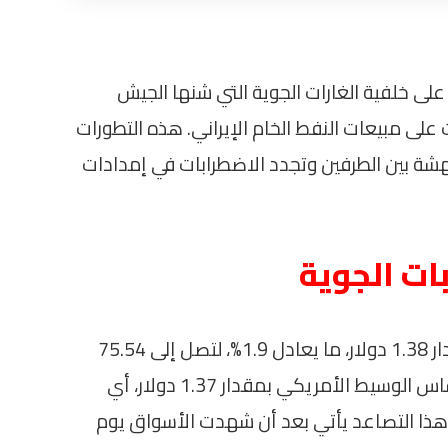
 2% اليوم الأربعاء، على خلفية الغارات الجوية التي شنها الجيش
على مبيعات النفط الخام الإيراني. هذه التطورات
لهشة بين الطرفين وتجدد الاضطرابات في إمدادات
بات الجوية
سجلت العقود الآجلة لخام برنت ارتفاعًا بمقدار 1.38 دولار، ما يعادل 1.9%، لتصل إلى 75.54
دولار للبرميل. في المقابل، زاد خام غرب تكساس الوسيط الأمريكي بمقدار 1.37 دولار، أي
 71.81 دولار للبرميل. هذا التصاعد يأتي بعد أن شهدت الأسواق يوم