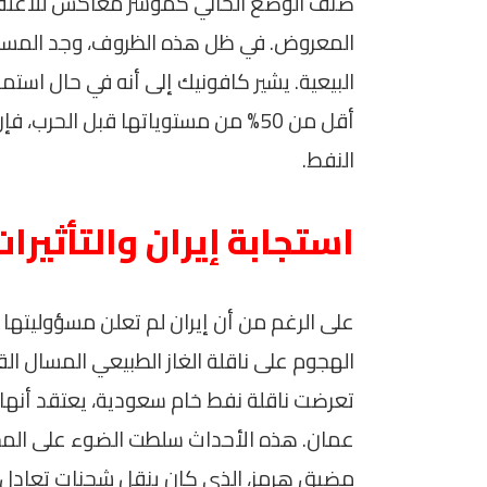
صُنف الوضع الحالي كمؤشر معاكس للاعتقاد 
المعروض. في ظل هذه الظروف، وجد المس
البيعية. يشير كافونيك إلى أنه في حال است
أقل من 50% من مستوياتها قبل الحرب
النفط.
استجابة إيران والتأثيرا
على الرغم من أن إيران لم تعلن مسؤوليتها ع
الهجوم على ناقلة الغاز الطبيعي المسال ال
تعرضت ناقلة نفط خام سعودية، يعتقد أنها ال
عمان. هذه الأحداث سلطت الضوء على المخا
مضيق هرمز، الذي كان ينقل شحنات تعادل ن