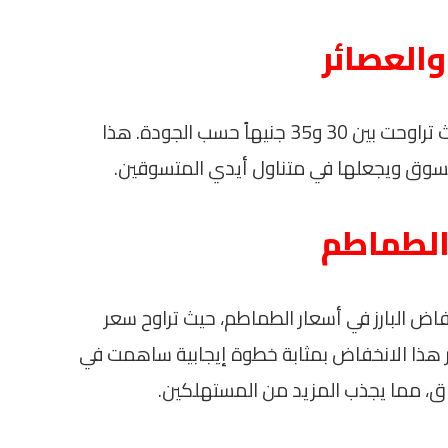
والعصائر
على صعيد الجوافة، ظلت أسعارها ثابتة، حيث تراوحت بين 30 و35 جنيهاً حسب الجودة. هذا
لسوق ويجعلها في متناول أيدي المتسوقين.
الطماطم
فاض البارز في أسعار الطماطم، حيث تراوح سعر
الجودة. يُعتبر هذا الانخفاض بمثابة خطوة إيجابية ساهمت في
اق، مما يجذب المزيد من المستهلكين.