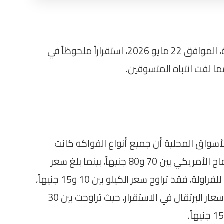
شهدت أسواق محافظة البحيرة يوم الجمعة، الموافق 22 مايو 2026، استقراراً ملحوظاً في
 لفت انتباه المتسوقين.
لأسواق المحلية أن جميع أنواع الفواكه كانت
متاحة بأسعار ثابتة نسبياً. حيث تراوح سعر التفاح الأمريكي بين 70 و80 جنيهاً، بينما بلغ سعر
كيلو الموز ما بين 30 و35 جنيهاً. أما بالنسبة للفراولة، فقد تراوح سعر الكيلو بين 10 و15 جنيهاً،
اعتماداً على الصنف المتاح. كذلك استمرت أسعار البرتقال في الاستقرار، حيث تراوحت بين 30