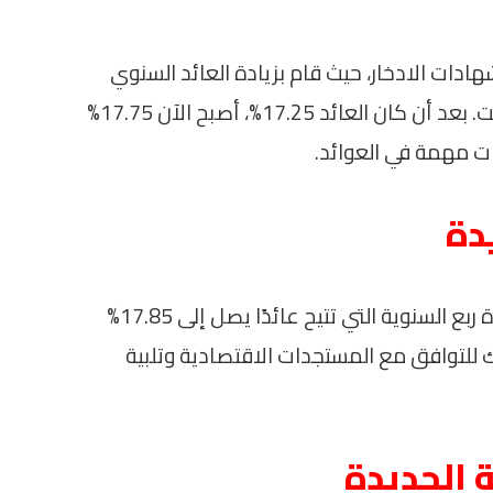
دات الادخار، حيث قام بزيادة العائد السنوي
على شهادة “القمة” الثلاثية ذات العائد الثابت. بعد أن كان العائد 17.25%، أصبح الآن 17.75%
 مهمة في العوائد.
دة
كما أطلق البنك دورية صرف جديدة للشهادة ربع السنوية التي تتيح عائدًا يصل إلى 17.85%
نك للتوافق مع المستجدات الاقتصادية وتلبية
ة الجديدة