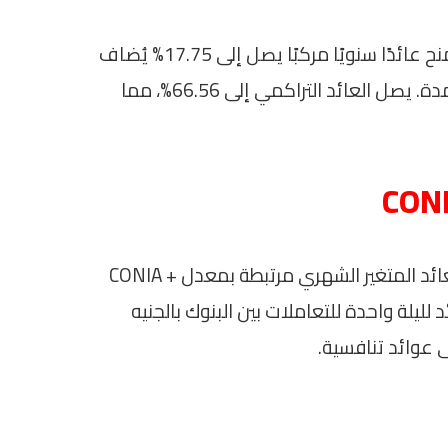
يتاح أيضًا شهادة ادخار لمدة ثلاث سنوات تمنح عائدًا سنويًا مركبًا يصل إلى 17.75% يُضاف
نصف سنويًا، مع إمكانية صرفه في نهاية المدة. يصل العائد التراكمي إلى 66.56%، مما
تجدر الإشارة إلى أن الشهادة الثلاثية ذات العائد المتغير الشهري مرتبطة بمعدل CONIA +
ئد لليلة واحدة للتعاملات بين البنوك بالجنيه
 عوائد تنافسية.