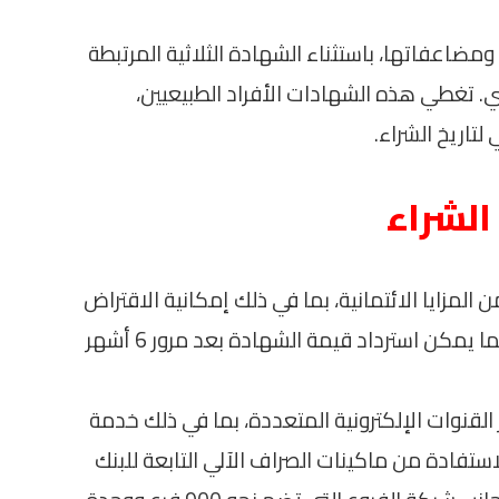
ت من 1,000 جنيه مصري ومضاعفاتها، باستثناء الشهادة الثلاثية المرتبطة
 تبدأ من 500 جنيه مصري. تغطي هذه الشهادات الأفراد الطبيعيين،
تاريخ الشراء.
 الشراء
مزايا الائتمانية، بما في ذلك إمكانية الاقتراض
بضمان الشهادة وإصدار بطاقات ائتمانية. كما يمكن استرداد قيمة الشهادة بعد مرور 6 أشهر
القنوات الإلكترونية المتعددة، بما في ذلك خدمة
لاستفادة من ماكينات الصراف الآلي التابعة للبنك