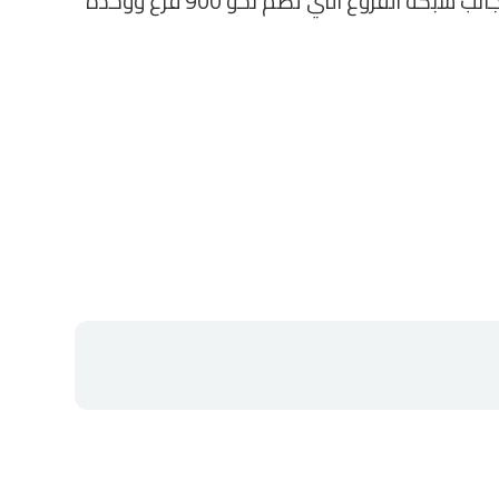
المنتشرة في مختلف أنحاء الجمهورية، إلى جانب شبكة الفروع التي تضم نحو 900 فرع ووحدة