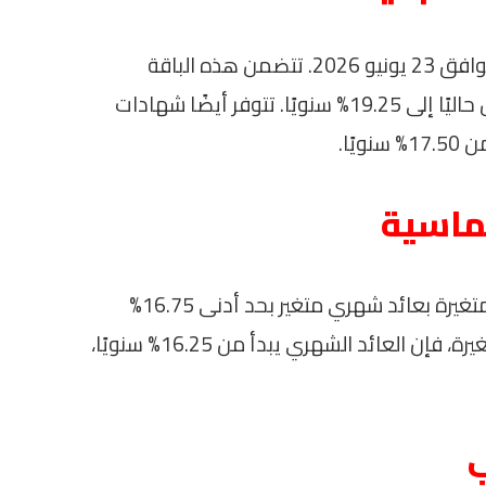
بدأ العرض الجديد اعتبارًا من يوم الثلاثاء الموافق 23 يونيو 2026. تتضمن هذه الباقة
شهادات ادخار ذات العائد المتغير والتي تصل حاليًا إلى 19.25% سنويًا. تتوفر أيضًا شهادات
يًا.
خماسية
بجانب ذلك، يقدم البنك شهادة ادخار رباعية متغيرة بعائد شهري متغير بحد أدنى 16.75%
سنويًا. فيما يتعلق بالشهادة الخماسية المتغيرة، فإن العائد الشهري يبدأ من 16.25% سنويًا،
ب