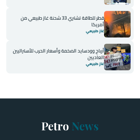
قطر للطاقة تشتري 33 شحنة غاز طبيعي من
أمريكا
غاز طبيعي
أرباح وودسايد الضخمة وأسعار الحرب للأستراليين
العاديين
غاز طبيعي
Petro
News