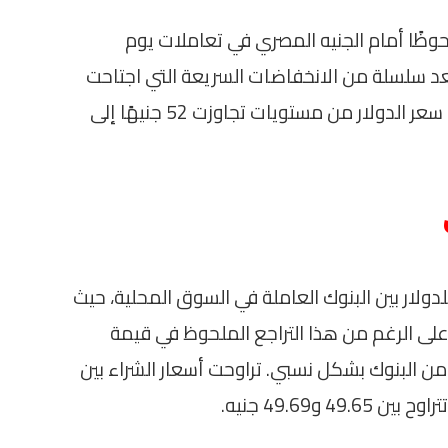
وظًا أمام الجنيه المصري في تعاملات يوم
تي هذا التراجع بعد سلسلة من الانخفاضات السريعة التي اجتاحت
السوق خلال الأيام القليلة الماضية. انخفض سعر الدولار من مستويات تجاوزت 52 جنيهًا إلى
ار بين البنوك العاملة في السوق المحلية، حيث
اء و49.80 جنيه للبيع. وعلى الرغم من هذا التراجع الملحوظ في قيمة
من البنوك بشكل نسبي. تراوحت أسعار الشراء بين