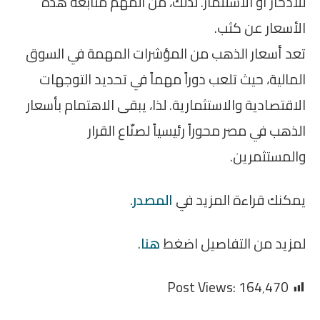
للادخار أو الاستثمار. لذلك، من المهم متابعة هذه
الأسعار عن كثب.
تعد أسعار الذهب من المؤشرات المهمة في السوق
المالية، حيث تلعب دوراً مهماً في تحديد التوجهات
الاقتصادية والاستثمارية. لذا، يبقى الاهتمام بأسعار
الذهب في مصر محوراً رئيسياً لصنّاع القرار
والمستثمرين.
يمكنك قراءة المزيد في
المصدر
.
لمزيد من التفاصيل اضغط
هنا
.
Post Views:
164٬470