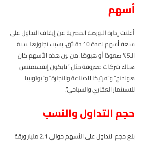
أسهم
أعلنت إدارة البورصة المصرية عن إيقاف التداول على
سبعة أسهم لمدة 10 دقائق، بسبب تجاوزها نسبة
الـ5% صعودًا أو هبوطًا. من بين هذه الأسهم كان
هناك شركات معروفة مثل “تايكون إنفستمنتس
هولدنج” و”فرتيكا للصناعة والتجارة” و”يوتوبييا
للاستثمار العقاري والسياحي”.
حجم التداول والنسب
بلغ حجم التداول على الأسهم حوالي 2.1 مليار ورقة