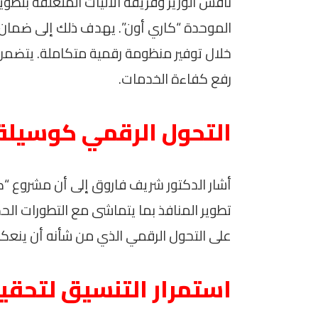
ناقش الوزير وفريقه الآليات المتعلقة بتطوير
الموحدة “كاري أون”. يهدف ذلك إلى ضمان 
خلال توفير منظومة رقمية متكاملة. يتضمن
رفع كفاءة الخدمات.
التحول الرقمي كوسيلة 
أشار الدكتور شريف فاروق إلى أن مشروع “ك
تطوير المنافذ بما يتماشى مع التطورات الحدي
على التحول الرقمي الذي من شأنه أن ينعكس
استمرار التنسيق لتحقيق