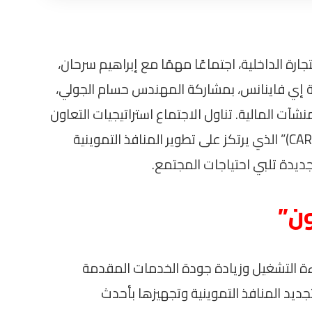
ارة الداخلية، اجتماعًا مهمًا مع إبراهيم سرحان،
 إي فاينانس، بمشاركة المهندس حسام الجولي،
آت المالية. تناول الاجتماع استراتيجيات التعاون
لتنفيذ المشروع القومي “كاري أون (CARRY ON)” الذي يرتكز على تطوير المنافذ التموينية
جديدة تلبي احتياجات المجتمع.
ن”
 التشغيل وزيادة جودة الخدمات المقدمة
جديد المنافذ التموينية وتجهيزها بأحدث