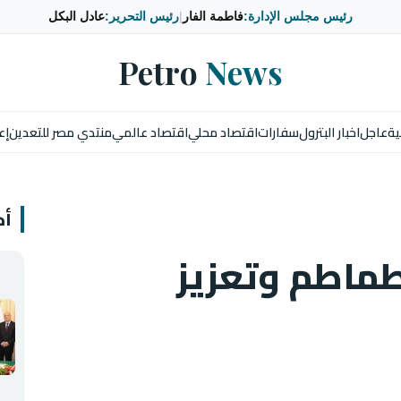
رئيس مجلس الإدارة:
فاطمة الفار
|
رئيس التحرير:
عادل البكل
Petro
News
ية
عاجل
اخبار البترول
سفارات
اقتصاد محلي
اقتصاد عالمي
منتدي مصر للتعدين
إع
أخ
طماطم وتعزيز