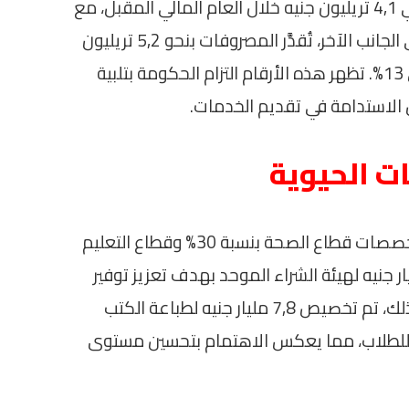
استهدفت الحكومة جمع إيرادات تبلغ حوالي 4,1 تريليون جنيه خلال العام المالي المقبل، مع
توقع تحقيق معدل نمو يصل إلى 32%. على الجانب الآخر، تُقدَّر المصروفات بنحو 5,2 تريليون
جنيه، مما يعكس نموًا سنويًا أيضًا يصل إلى 13%. تظهر هذه الأرقام التزام الحكومة بتلبية
 الاستدامة في تقديم الخدمات.
ت الحيوية
تضمنت الموازنة الجديدة زيادة كبيرة في مخصصات قطاع الصحة بنسبة 30% وقطاع التعليم
20%. كما خصصت الحكومة 90,5 مليار جنيه لهيئة الشراء الموحد بهدف تعزيز توفير
الأدوية والمستلزمات الطبية. بالإضافة إلى ذلك، تم تخصيص 7,8 مليار جنيه لطباعة الكتب
المدرسية للطلاب، مما يعكس الاهتمام بتحسين مستوى