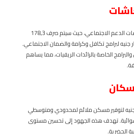
عاشات
تأتي الموازنة مع زيادة ملحوظة في مخصصات الدعم الاجتماعي، حيث سيتم صرف 178,3
نيه لدعم السلع التموينية، و55,3 مليار جنيه لبرامج تكافل وكرامة والضمان الاجتماعي.
البرامج الخاصة بالرائدات الريفيات، مما يساهم
ة.
إسكان
 الحكومة عن تخصيص 13 مليار جنيه لتوفير مسكن ملائم لمحدودي ومتوسطي
مناطق العشوائية. تهدف هذه الجهود إلى تحسين مستوى
ة الحضرية.