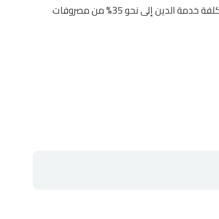
بحلول يونيو 2027، مع العمل على خفض تكلفة خدمة الدين إلى نحو 35% من مصروفات