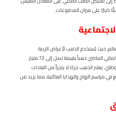
ف هذه الخطوة إلى تقليص الطلب المحلي على المعدن النفيس،
ًا كبيرًا على ميزان المدفوعات.
الاجتماعية
الم، حيث يُستخدم الذهب لأغراض الزينة
والاستثمار. وقد استوردت البلاد خلال العام المالي الماضي ذهباً بقيمة تصل إلى 72 مليار
ني. يعتبر الذهب جزءًا لا يتجزأ من العادات
في مراسم الزواج والهدايا العائلية، مما يزيد من
ق