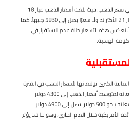
على صعيد الأسعار، شهدت السوق تراجعًا في سعر الذهب. حيث بلغت أسعار الذهب عيار 18
نحو 4997 جنيهاً، بينما سجل جرام الذهب عيار 21 الأكثر تداولًا سعرًا يصل إلى 5830 جنيهاً. كما
عر الذهب عيار 24 بـ 6663 جنيهاً. تعكس هذه الأسعار حالة عدم الاستقرار في
كومة الهندية.
لمستقبلية
ية الكبرى توقعاتها لأسعار الذهب في الفترة
المقبلة. حيث قام “دويتشه بنك” بتقليل توقعاته لمتوسط أسعار الذهب إلى 4300 دولار
للأوقية، بينما خفّض “جولدمان ساكس” توقعاته بنحو 500 دولار ليصل إلى 4900 دولار
ائدة الأمريكية خلال العام الجاري، وهو ما قد يؤثر