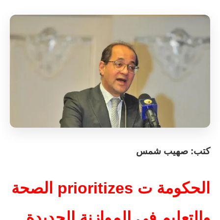
كتب: صهيب شمس
الحكومة ت prioritizes الصحة
والتعليم في الموازنة الجديدة