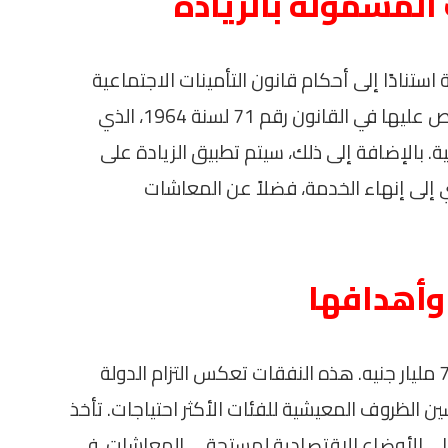
لمشمولة بالزيادة
تنادًا إلى أحكام قانون التأمينات الاجتماعية
والمعاشات. كما تغطي المعاشات المنصوص عليها في القانون رقم 71 لسنة 1964، الذي
. بالإضافة إلى ذلك، سيتم تطبيق الزيادة على
ي إلى إنهاء الخدمة، فضلاً عن المعاشات
 وأهدافها
تبلغ التكلفة السنوية للزيادة الجديدة نحو 70 مليار جنيه. هذه النفقات تعكس التزام الدولة
ين الظروف المعيشية للفئات الأكثر احتياجات. تأخذ
 على الأوضاع الاقتصادية لمستحقي المعاشات، في