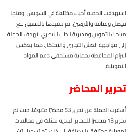
استهدفت الحملة أحياء مختلفة في السويس، ومنها
فيصل وعتاقة والأربعين. تم تنفيذها بالتنسيق مع
مباحث التموين ومديرية الطب البيطري. تهدف الحملة
إلى مواجهة الغش التجاري والاحتكار، مما يعكس
التزام المحافظة بحماية مستحقي دعم المواد
التموينية.
تحرير المحاضر
أسفرت الحملة عن تحرير 53 محضرًا متنوعًا. حيث تم
تحرير 13 محضرًا للمخابز البلدية تمثلت في مخالفات
تموينية مختلفة. بالإضافة إلى ذلك، تم تسجيل 40