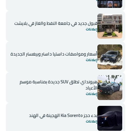
قبول جديد في جامعة النفط والغاز في بلايشت
إعلانات
أسعار ومواصفات داستيا داستر وبيغستر الجديدة
إعلانات
هيونداي تطلق SUV جديدة بمناسبة موسم
الأعياد
إعلانات
بدء حجز Kia Sorento الهجينة في الهند
إعلانات