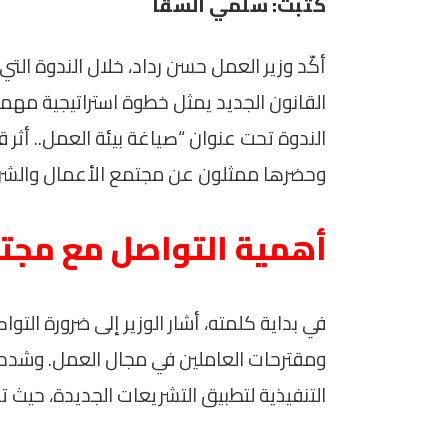
كتبت: سلمي السقا
أكّد وزير العمل حسن رداد، خلال الندوة التي
القانون الجديد يمثل خطوة استراتيجية مه
الندوة تحت عنوان “صياغة بيئة العمل.. أثر ق
وحضرها ممثلون عن مجتمع الأعمال والشر
أهمية التواصل مع مجتم
في بداية كلمته، أشار الوزير إلى ضرورة التو
ومقترحات العاملين في مجال العمل. وشدد على
التنفيذية لتطبيق التشريعات الجديدة، حيث تل