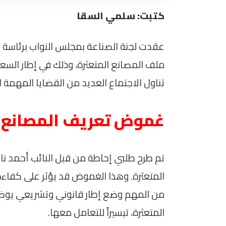
كتبت: سلمي السقا
عقدت لجنة الصناعة بمجلس النواب برئاسة ا
ملف المصانع المتعثرة، وذلك في إطار السعي
تناول الاجتماع العديد من القضايا المهمة ا
غموض تعريف المصانع ا
تم طرح طلبي إحاطة من قبل النائب أحمد ن
المتعثرة. وهذا الغموض قد يؤثر على كفاءة
من المهم وضع إطار قانوني وتشريعي يوضح 
المتعثرة، تيسيراً للتعامل معها.