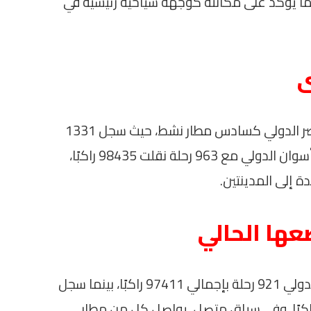
لركاب فيه 1065275 راكبًا، مما يُؤكِّد على مكانته كوجهة سياحية رئيسية في
ى
في مضمار النشاط السياحي، جاء مطار الأقصر الدولي كسادس مطار نشط، حيث سجل 1331
رحلة نقلت 131076 راكبًا. كما تعامل مطار أسوان الدولي مع 963 رحلة نقلت 98435 راكبًا،
ة إلى المدينتين.
عها الحالي
بالإضافة إلى ذلك، شهد مطار الإسكندرية الدولي 921 رحلة بإجمالي 97411 راكبًا، بينما سجل
ر سفينكس الدولي 690 رحلة و78382 راكبًا. وفي سياق متصل، يواصل كل من مطار