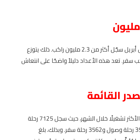
تشير الأرقام إلى أن إجمالي عدد الركاب خلال أبريل سجّل أكثر من 2.3 مليون راكب. ذلك يتوزع
113639 راكبًa وصول و1168833 راكب سفر. تعد هذه الأعداد دليلاً واضحًا على انتعاش
صدر القائمة
تصدّر مطار الغردقة الدولي قائمة المطارات الأكثر تشغيلًا خلال الشهر، حيث سجل 7125 رحلة
جوية. من بين هذه الرحلات، كانت هناك 3563 رحلة وصول و3562 رحلة سفر. وبذلك، بلغ