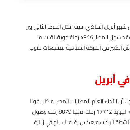
ال شهر أبريل الماضي، حيث احتل المركز الثاني بين
المطارات المصرية من حيث الحركة الجوية. فقد سجل المطار 4916 رحلة جوية، نقلت ما
كس الانتعاش الكبير في الحركة السياحية بمنتجعات جنوب
في أبريل
 أن الأداء العام للمطارات المصرية كان قويًا
خلال شهر أبريل. بلغ العدد الإجمالي للرحلات الجوية 17712 رحلة، منها 8879 رحلة وصول
كة نشطة للركاب ويعكس رغبة السياح في زيارة