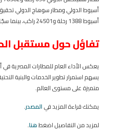
أسيوط الدولي ومطار سوهاج الدولي تحقي
أسيوط 1388 رحلة و24501 راكب، بينما سجّل مطار سوهاج 378 رحلة بإجمالي 48398 راكبًا.
تفاؤل حول مستقبل الح
يعكس الأداء العام للمطارات المصرية في أبري
يسهم استمرار تطوير الخدمات والبنية التحت
متميزة على مستوى العالم.
يمكنك قراءة المزيد في
المصدر
.
لمزيد من التفاصيل اضغط
هنا
.