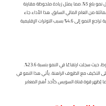
أعلن الوزير أن الاقتصاد المصري شهد معدل نمو بلغ 5%، مما يمثل زيادة ملحوظة مقارنة
4.8% في الفترة المماثلة من العام المالي السابق. هذا الأداء جاء
متجاوزًا للتوقعات التي كانت تشير إلى إمكانية تراجع النمو إلى 4.6% بسبب التوترات الإقليمية
عُرفت قناة السويس بأدائها الإيجابي الملحوظ، حيث سجلت ارتفاعًا في النمو بنسبة 23.6%.
ى التكيف مع الظروف الراهنة. يأتي هذا النمو في
يُظهر قوة قناة السويس كأحد أهم المعابر