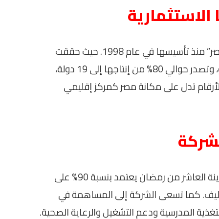
 الاستثمارية
استعرض الاجتماع أيضاً مسيرة شركة “بل مصر” منذ تأسيسها في عام 1998. حيث حققت
الشركة استثمارات تبلغ نحو 150 مليون يورو، وتصدر حوالي 80% من إنتاجها إلى 19 دولة،
 مليار يورو. هذه الأرقام تدل على مكانة مصر كمركز إقليمي
لشركة
تجدر الإشارة إلى أن مصنع “بل مصر” في مدينة العاشر من رمضان يعتمد بنسبة 90% على
تغليف. كما تسعى الشركة إلى المساهمة في
لتغذية المدرسية ودعم التشغيل والرعاية الصحية.