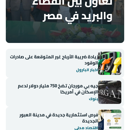
تعاون بين القضاء
والبريد في مصر
زيادة ضريبة الأرباح غير المتوقعة على صادرات
الوقود
اخبار البترول
جيه بي مورجان تضخ 750 مليار دولار لدعم
الإسكان في أمريكا
بنوك
فرص استثمارية جديدة في مدينة العبور
الجديدة
اقتصاد محلي