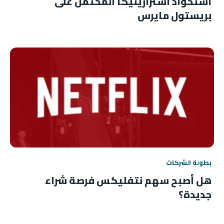
استحواذ أسترازينيكا المحتمل على
بريستول مايرس
بطولة الشركات
هل أصبح سهم نتفليكس فرصة شراء
جديدة؟