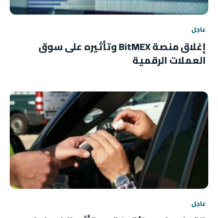
عاجل
إغلاق منصة BitMEX وتأثيره على سوق
العملات الرقمية
عاجل