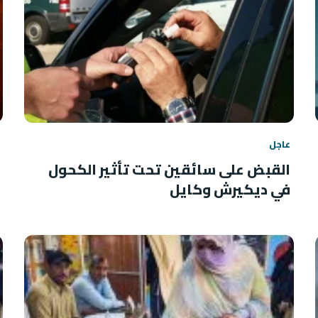
عاجل
القبض على سائقين تحت تأثير الكحول
في ديكيرش وكايل