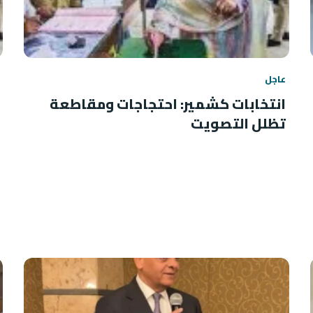
عاجل
انتخابات كشمير: احتجاجات ومقاطعة
تظلل التصويت