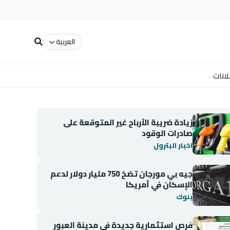
العربية
لانات
زيادة ضريبة الأرباح غير المتوقعة على
صادرات الوقود
اخبار البترول
جيه بي مورجان تضخ 750 مليار دولار لدعم
الإسكان في أمريكا
بنوك
فرص استثمارية جديدة في مدينة العبور