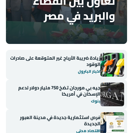
تعاون بين القضاء
والبريد في مصر
زيادة ضريبة الأرباح غير المتوقعة على صادرات
الوقود
اخبار البترول
جيه بي مورجان تضخ 750 مليار دولار لدعم
الإسكان في أمريكا
بنوك
فرص استثمارية جديدة في مدينة العبور
الجديدة
اقتصاد محلي