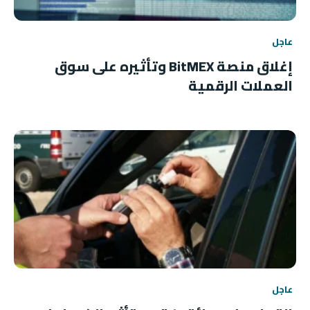
عاجل
إغلاق منصة BitMEX وتأثيره على سوق
العملات الرقمية
عاجل