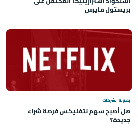
استحواذ أسترازينيكا المحتمل على
بريستول مايرس
بطولة الشركات
هل أصبح سهم نتفليكس فرصة شراء
جديدة؟