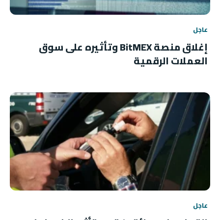
عاجل
إغلاق منصة BitMEX وتأثيره على سوق
العملات الرقمية
عاجل