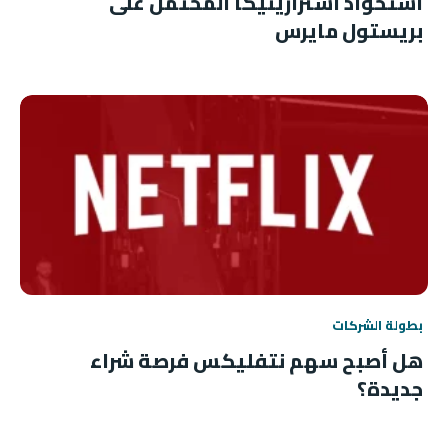
استحواذ أسترازينيكا المحتمل على
بريستول مايرس
بطولة الشركات
هل أصبح سهم نتفليكس فرصة شراء
جديدة؟