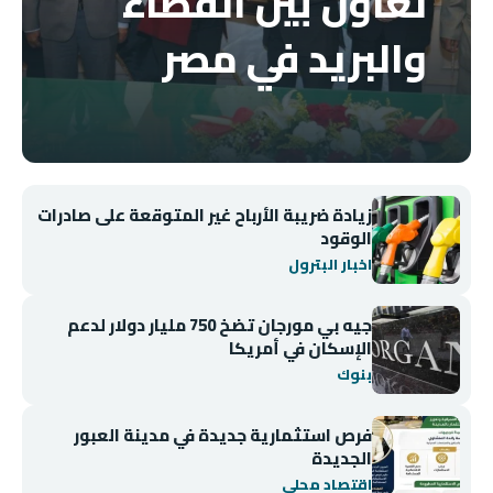
تعاون بين القضاء
والبريد في مصر
زيادة ضريبة الأرباح غير المتوقعة على صادرات
الوقود
اخبار البترول
جيه بي مورجان تضخ 750 مليار دولار لدعم
الإسكان في أمريكا
بنوك
فرص استثمارية جديدة في مدينة العبور
الجديدة
اقتصاد محلي