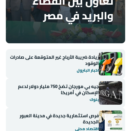
تعاون بين القضاء
والبريد في مصر
زيادة ضريبة الأرباح غير المتوقعة على صادرات
الوقود
اخبار البترول
جيه بي مورجان تضخ 750 مليار دولار لدعم
الإسكان في أمريكا
بنوك
فرص استثمارية جديدة في مدينة العبور
الجديدة
اقتصاد محلي