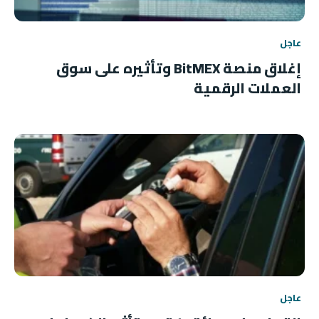
عاجل
إغلاق منصة BitMEX وتأثيره على سوق
العملات الرقمية
عاجل