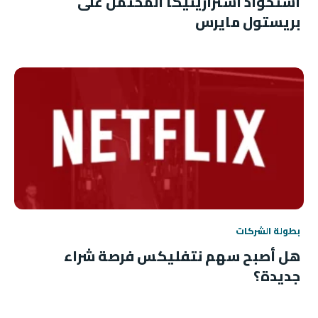
استحواذ أسترازينيكا المحتمل على
بريستول مايرس
بطولة الشركات
هل أصبح سهم نتفليكس فرصة شراء
جديدة؟