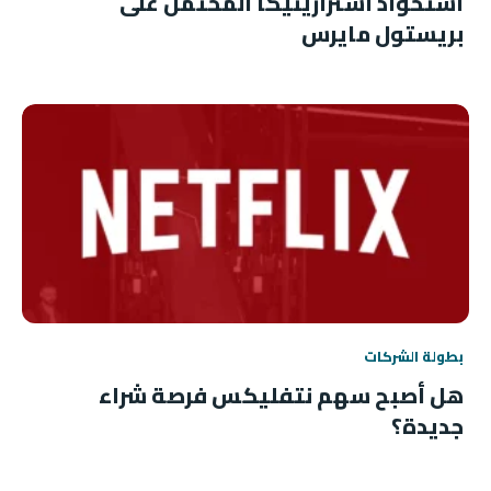
استحواذ أسترازينيكا المحتمل على
بريستول مايرس
بطولة الشركات
هل أصبح سهم نتفليكس فرصة شراء
جديدة؟