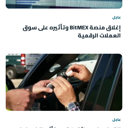
عاجل
إغلاق منصة BitMEX وتأثيره على سوق
العملات الرقمية
عاجل