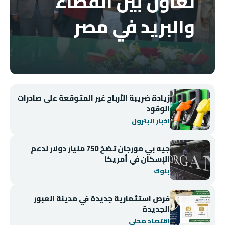
تعاون بين القضاء
والبريد في مصر
زيادة ضريبة الأرباح غير المتوقعة على صادرات
الوقود
اخبار البترول
جيه بي مورجان تضخ 750 مليار دولار لدعم
الإسكان في أمريكا
بنوك
فرص استثمارية جديدة في مدينة العبور
الجديدة
اقتصاد محلي