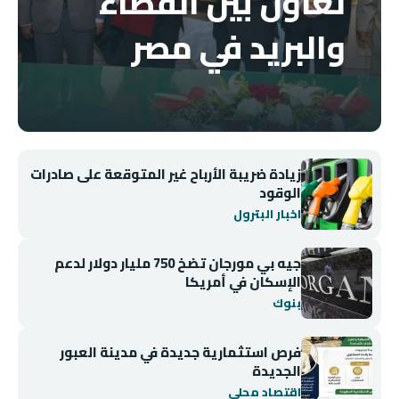
تعاون بين القضاء
والبريد في مصر
زيادة ضريبة الأرباح غير المتوقعة على صادرات
الوقود
اخبار البترول
جيه بي مورجان تضخ 750 مليار دولار لدعم
الإسكان في أمريكا
بنوك
فرص استثمارية جديدة في مدينة العبور
الجديدة
اقتصاد محلي