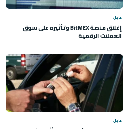
عاجل
إغلاق منصة BitMEX وتأثيره على سوق
العملات الرقمية
عاجل