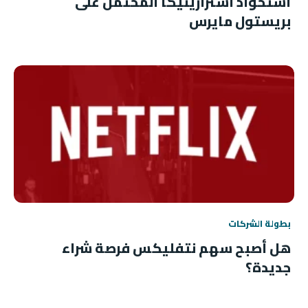
استحواذ أسترازينيكا المحتمل على
بريستول مايرس
بطولة الشركات
هل أصبح سهم نتفليكس فرصة شراء
جديدة؟