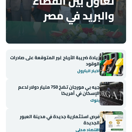
تعاون بين القضاء
والبريد في مصر
زيادة ضريبة الأرباح غير المتوقعة على صادرات
الوقود
اخبار البترول
جيه بي مورجان تضخ 750 مليار دولار لدعم
الإسكان في أمريكا
بنوك
فرص استثمارية جديدة في مدينة العبور
الجديدة
اقتصاد محلي