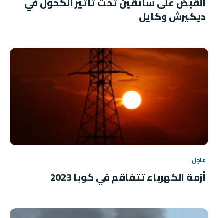
القبض على سائقين تحت تأثير الكحول في
ديكيرش وكايل
عاجل
أزمة الكهرباء تتفاقم في كوبا 2023