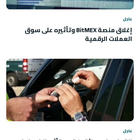
عاجل
إغلاق منصة BitMEX وتأثيره على سوق
العملات الرقمية
عاجل