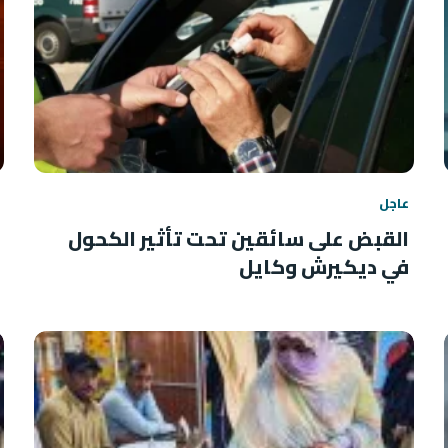
عاجل
القبض على سائقين تحت تأثير الكحول
في ديكيرش وكايل