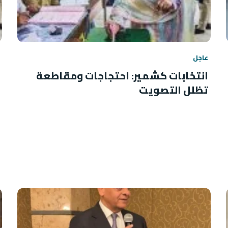
عاجل
انتخابات كشمير: احتجاجات ومقاطعة
تظلل التصويت