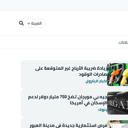
العربية
لانات
زيادة ضريبة الأرباح غير المتوقعة على
صادرات الوقود
اخبار البترول
جيه بي مورجان تضخ 750 مليار دولار لدعم
الإسكان في أمريكا
بنوك
فرص استثمارية جديدة في مدينة العبور