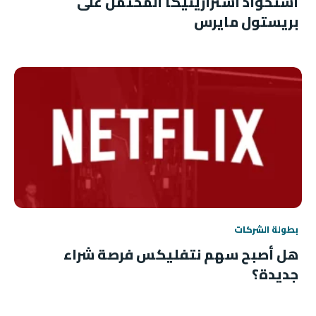
استحواذ أسترازينيكا المحتمل على
بريستول مايرس
بطولة الشركات
هل أصبح سهم نتفليكس فرصة شراء
جديدة؟