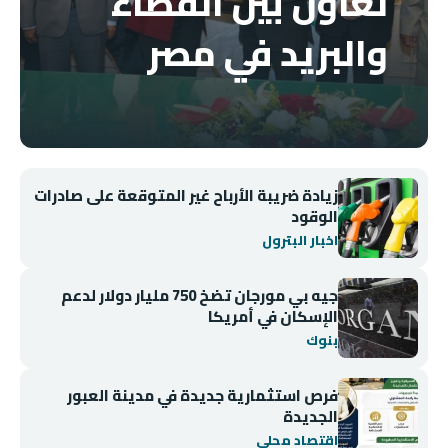
تعاون بين القضاء
والبريد في مصر
زيادة ضريبة الأرباح غير المتوقعة على صادرات
الوقود
اخبار البترول
جيه بي مورجان تضخ 750 مليار دولار لدعم
الإسكان في أمريكا
بنوك
فرص استثمارية جديدة في مدينة العبور
الجديدة
اقتصاد محلي