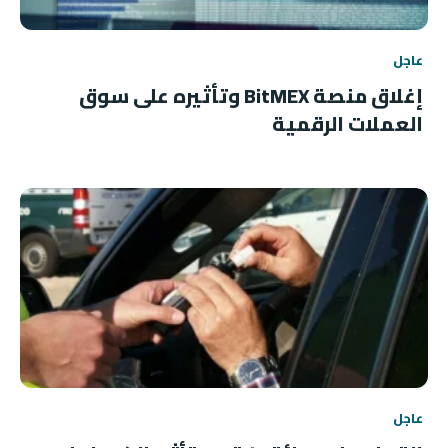
عاجل
إغلاق منصة BitMEX وتأثيره على سوق
العملات الرقمية
عاجل