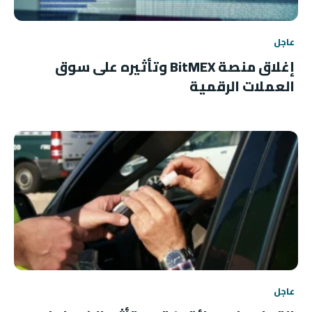
عاجل
إغلاق منصة BitMEX وتأثيره على سوق
العملات الرقمية
عاجل