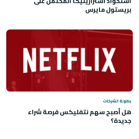
استحواذ أسترازينيكا المحتمل على
بريستول مايرس
بطولة الشركات
هل أصبح سهم نتفليكس فرصة شراء
جديدة؟