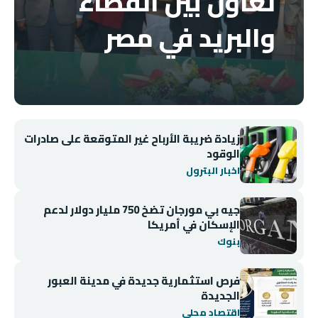
تعاون بين القضاء
والبريد في مصر
زيادة ضريبة الأرباح غير المتوقعة على صادرات
الوقود
اخبار البترول
جيه بي مورجان تضخ 750 مليار دولار لدعم
الإسكان في أمريكا
بنوك
فرص استثمارية جديدة في مدينة العبور
الجديدة
اقتصاد محلي