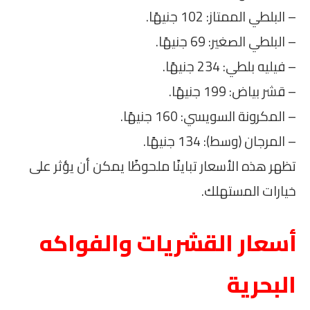
– البلطي الممتاز: 102 جنيهًا.
– البلطي الصغير: 69 جنيهًا.
– فيليه بلطي: 234 جنيهًا.
– قشر بياض: 199 جنيهًا.
– المكرونة السويسي: 160 جنيهًا.
– المرجان (وسط): 134 جنيهًا.
تظهر هذه الأسعار تباينًا ملحوظًا يمكن أن يؤثر على
خيارات المستهلك.
أسعار القشريات والفواكه
البحرية