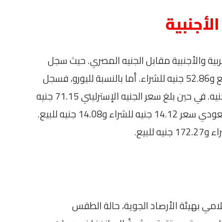
الأجنبية
لعربية والأجنبية مقابل الجنيه المصري. حيث سجل
سعر الدولار الأمريكي اليوم 53.00 جنيه للبيع و52.86 جنيه للشراء. أما بالنسبة لليورو، فسجل
سعر البيع 61.52 جنيه وسعر الشراء 61.35 جنيه. في حين بلغ سعر الجنيه الإسترليني 71.15 جنيه
للشراء و71.96 جنيه للبيع. وحقق الريال السعودي سعر 14.12 جنيه للشراء و14.08 جنيه للبيع.
علامي بهيئة الأرصاد الجوية، حالة الطقس