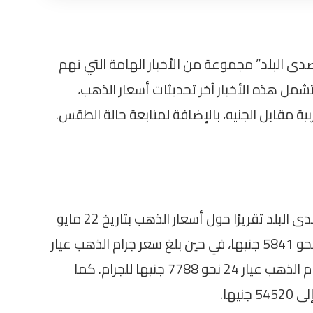
صدى البلد” مجموعة من الأخبار الهامة التي تهم
مل هذه الأخبار آخر تحديثات أسعار الذهب،
ربية مقابل الجنيه، بالإضافة لمتابعة حالة الطقس.
استعرض برنامج “صباح البلد” على فضائية صدى البلد تقريرًا حول أسعار الذهب بتاريخ 22 مايو
2026. حيث سجل سعر جرام الذهب عيار 18 نحو 5841 جنيها، في حين بلغ سعر جرام الذهب عيار
21، الأكثر شيوعًا، 6815 جنيها. وبلغ سعر جرام الذهب عيار 24 نحو 7788 جنيها للجرام. كما
يها.