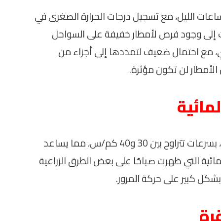
عات الليل، مع تسجيل درجات الحرارة الصغرى في
ية. كما أشارت إلى وجود فرص لأمطار خفيفة على السواحل
، مع احتمال ضعيف لتمددها إلى أجزاء من
لأمطار لن تكون مؤثرة.
لمائية
كما ذكرت غانم أن هناك نشاط نسبي للرياح، بسرعات تتراوح بين 30 و40 كم/س، مما يساعد
لمائية التي ظهرت صباحًا على بعض الطرق الزراعية
شكل كبير على حركة المرور.
رة