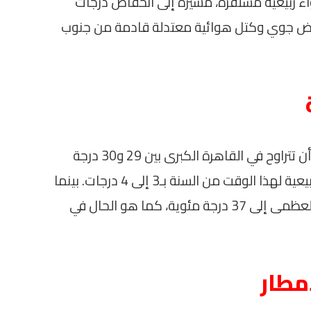
اء ربيعية مستقرة، مشيرةً إلى انخفاض درجات
خفض جوي وكتل هوائية معتدلة قادمة من جنوب
تناولت غانم أيضًا درجات الحرارة حيث يتوقع أن تتراوح في القاهرة الكبرى بين 29 و30 درجة
مئوية، وهو ما يعتبر أقل من المعدلات الطبيعية لهذا الوقت من السنة بـ3 إلى 4 درجات. بينما
جنوب الصعيد، يمكن أن تصل درجة الحرارة العظمى إلى 37 درجة مئوية، كما هو الحال في
مطار