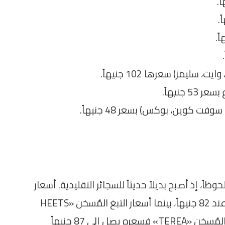
ليمز) سعرها 102 جنيهاً.
 جنيهاً.
فت كوين، بوكس) بسعر 48 جنيهاً.
ظاً، إذ أصبح بديلاً حديثاً للسجائر التقليدية. أسعار
التبغ المُسخن «HEETS Selections» تتراوح عند 82 جنيهاً، بينما أسعار التبغ المُسخن «HEETS
Dimensions» تصل إلى 69 جنيهاً. أما التبغ المُسخن «TEREA» فسعره يصل إلى 87 جنيهاً