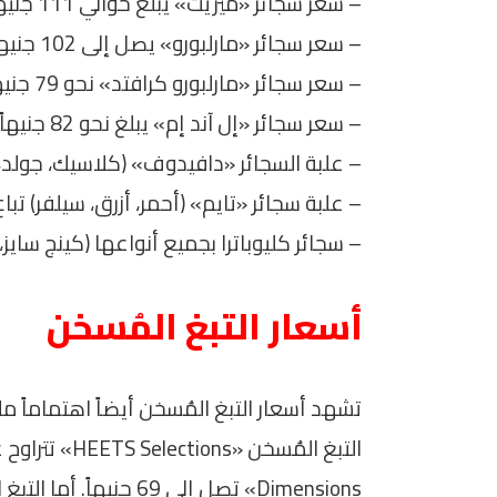
– سعر سجائر «ميريت» يبلغ حوالي 111 جنيهاً.
– سعر سجائر «مارلبورو» يصل إلى 102 جنيهاً.
– سعر سجائر «مارلبورو كرافتد» نحو 79 جنيهاً.
– سعر سجائر «إل آند إم» يبلغ نحو 82 جنيهاً.
– علبة السجائر «دافيدوف» (كلاسيك، جولد، وايت، س
– علبة سجائر «تايم» (أحمر، أزرق، سيلفر) تباع بسعر 53
– سجائر كليوباترا بجميع أنواعها (كينج سايز، سو
أسعار التبغ المُسخن
تشهد أسعار التبغ المُسخن أيضاً اهتماماً ملحو