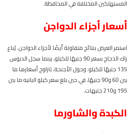
المستهلكين المختلفة في المحافظة.
أسعار أجزاء الدواجن
استمر العرض بنتائج متفاوتة أيضًا لأجزاء الدواجن. يُباع
راك الدجاج بسعر 90 جنيهًا للكيلو، بينما سجل الدبوس
135 جنيهًا للكيلو. وحول الأجنحة، تتراوح أسعارها ما
بين 60 و90 جنيهًا، في حين بلغ سعر كيلو البانيه ما بين
195 و210 جنيهات.
الكبدة والشاورما