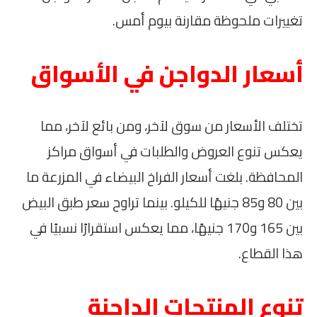
تغييرات ملحوظة مقارنة بيوم أمس.
أسعار الدواجن في الأسواق
تختلف الأسعار من سوق لآخر، ومن بائع لآخر، مما
يعكس تنوع العروض والطلبات في أسواق مراكز
المحافظة. بلغت أسعار الفراخ البيضاء في المزرعة ما
بين 80 و85 جنيهًا للكيلو. بينما تراوح سعر طبق البيض
بين 165 و170 جنيهًا، مما يعكس استقرارًا نسبيًا في
هذا القطاع.
تنوع المنتجات الداجنة