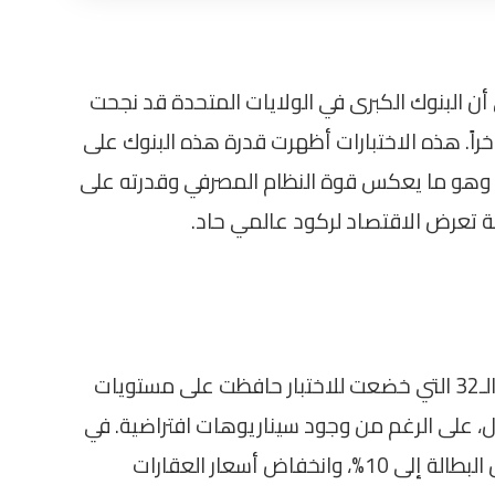
ن البنوك الكبرى في الولايات المتحدة قد نجحت
خراً. هذه الاختبارات أظهرت قدرة هذه البنوك على
لى 708 مليارات دولار. وهو ما يعكس قوة النظام المصرفي وقدرته على
ة تعرض الاقتصاد لركود عالمي حاد.
أوضح الاحتياطي الفيدرالي أن جميع البنوك الـ32 التي خضعت للاختبار حافظت على مستويات
ل، على الرغم من وجود سيناريوهات افتراضية. في
هذه السيناريوهات، تم افتراض ارتفاع معدل البطالة إلى 10%، وانخفاض أسعار العقارات