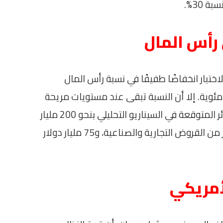
 رأس المال
اختبار انخفاضًا طفيفًا في نسبة رأس المال
أسهم العادية بمقدار 1.6 نقطة مئوية. إلا أن النسبة تبقى عند مستويات مريحة
تتجاوز المتطلبات التنظيمية. كما تقدر الخسائر المتوقعة في السيناريو التحليلي بنحو 200 مليار
دولار من بطاقات الائتمان، و160 مليار دولار من القروض التجارية والصناعية، و75 مليار دولار
أمريكي