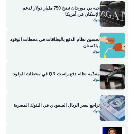
جيه بي مورجان تضخ 750 مليار دولار لدعم
الإسكان في أمريكا
بنوك
تحسين نظام الدفع بالبطاقات في محطات الوقود
بباكستان
بنوك
مقدّمة نظام دفع راست QR في محطات الوقود
بنوك
تراجع سعر الريال السعودي في البنوك المصرية
بنوك