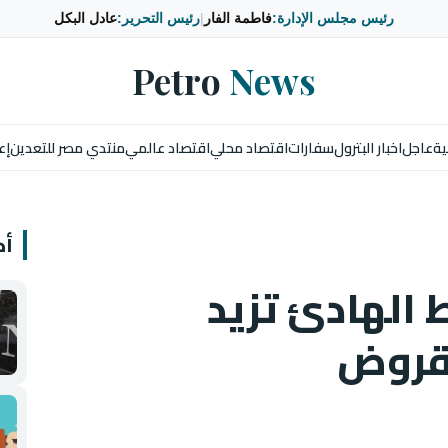
رئيس مجلس الإدارة:
فاطمة الفار
|
رئيس التحرير:
عادل البكل
Petro
News
ية
عاجل
اخبار البترول
سفارات
اقتصاد محلي
اقتصاد عالمي
منتدي مصر للتعدين
إع
أخ
 الهادئ تزيد
قروض