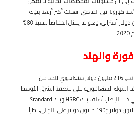
راء إلى أن مستويات المخصصات الحالية لا يمكن
ائحة كورونا. في الماضي، سجلت أكبر أربعة بنوك
أسترالية مخصصات تصل إلى نحو 957 مليون دولار أسترالي، وهو ما يمثل انخفاضاً بنسبة 80%
.
ورة والهند
في سنغافورة، خصص بنك “أو سي بي سي” نحو 216 مليون دولار سنغافوري للحد من
اف البنوك السنغافورية على منطقة الشرق الأوسط
لا يتجاوز 3% من إجمالي محافظ الإقراض. في ذات الإطار، أضاف بنك HSBC وبنك Standard
Chartered مخصصات إضافية بقيمة 300 مليون دولار و190 مليون دولار على التوالي، نظراً