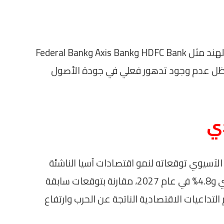
من جانبها، اتخذت مجموعة من البنوك في الهند مثل HDFC Bank وAxis Bank وFederal Bank
 ظل عدم وجود تدهور فعلي في جودة الأصول
دي
لآسيوي توقعاته لنمو اقتصادات آسيا الناشئة
والمحيط الهادئ إلى 4.7% خلال العام الجاري و4.8% في عام 2027، مقارنة بتوقعات سابقة
تفاقم التداعيات الاقتصادية الناتجة عن الحرب وارتفاع