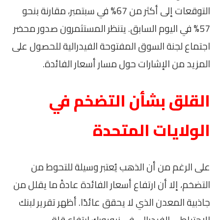
التوقعات إلى أكثر من 67% في سبتمبر، مقارنة بنحو
57% في اليوم السابق. يتنظر المستثمرون صدور محضر
اجتماع لجنة السوق المفتوحة الفيدرالية للحصول على
المزيد من الإشارات حول مسار أسعار الفائدة.
القلق بشأن التضخم في
الولايات المتحدة
على الرغم من أن الذهب يُعتبر وسيلة للتحوط من
التضخم، إلا أن ارتفاع أسعار الفائدة عادةً ما يقلل من
جاذبية المعدن الذي لا يحقق عائدًا. أظهر تقرير لبنك
الاحتياطي الفيدرالي في نيويورك ارتفاع قلق