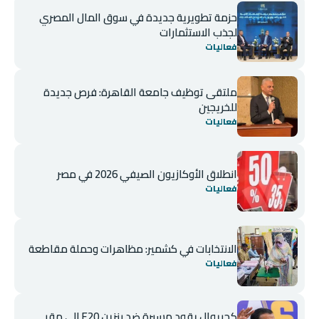
حزمة تطويرية جديدة في سوق المال المصري
لجذب الاستثمارات
فعاليات
ملتقى توظيف جامعة القاهرة: فرص جديدة
للخريجين
فعاليات
انطلاق الأوكازيون الصيفي 2026 في مصر
فعاليات
الانتخابات في كشمير: مظاهرات وحملة مقاطعة
فعاليات
كجريوال يقود مسيرة ضد بنزين E20 إلى مقر