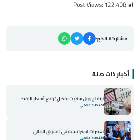
Post Views:
122٬408
مشاركة الخبر:
أخبار ذات صلة
ارتفاع وول ستريت بفضل تراجع أسعار النفط
اقتصاد عالمي
تغييرات استراتيجية في السوق المالي
اقتصاد عالمي