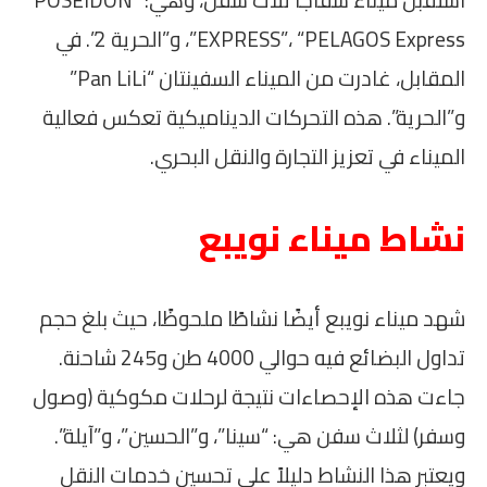
استقبل ميناء سفاجا ثلاث سفن، وهي: “POSEIDON
EXPRESS”، “PELAGOS Express”، و”الحرية 2”. في
المقابل، غادرت من الميناء السفينتان “Pan LiLi”
و”الحرية”. هذه التحركات الديناميكية تعكس فعالية
الميناء في تعزيز التجارة والنقل البحري.
نشاط ميناء نويبع
شهد ميناء نويبع أيضًا نشاطًا ملحوظًا، حيث بلغ حجم
تداول البضائع فيه حوالي 4000 طن و245 شاحنة.
جاءت هذه الإحصاءات نتيجة لرحلات مكوكية (وصول
وسفر) لثلاث سفن هي: “سينا”، و”الحسين”، و”آيلة”.
ويعتبر هذا النشاط دليلاً على تحسين خدمات النقل