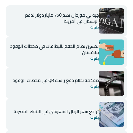
جيه بي مورجان تضخ 750 مليار دولار لدعم
الإسكان في أمريكا
بنوك
تحسين نظام الدفع بالبطاقات في محطات الوقود
بباكستان
بنوك
مقدّمة نظام دفع راست QR في محطات الوقود
بنوك
تراجع سعر الريال السعودي في البنوك المصرية
بنوك