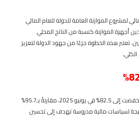
مالي لمشروع الموازنة العامة للدولة للعام المالي
فض دين أجهزة الموازنة كنسبة من الناتج المحلي
عامين الماضيين. تعتبر هذه الخطوة جزءًا من جهود الدولة لتعزيز
الكلي.
أوضح كجوك أن نسبة دين أجهزة الموازنة انخفضت إلى 82.5% في يونيو 2025، مقارنةً بـ95.7%
لحوظ جاء نتيجة لسياسات مالية مدروسة تهدف إلى تحسين