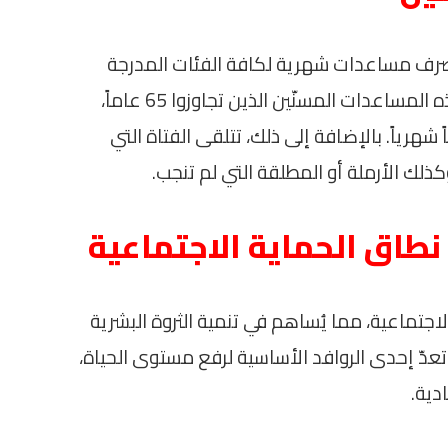
ُصرف مساعدات شهرية لكافة الفئات المدرجة
ضمن برنامجي “تكافل وكرامة”. وتشمل هذه المساعدات المسنّين الذين تجاوزوا 65 عاماً،
كل مسن على حوالي 884 جنيهاً شهرياً. بالإضافة إلى ذلك، تتلقى الفتاة التي
نطاق الحماية الاجتماعية
تماعية، مما يُساهم في تنمية الثروة البشرية
تعدّ إحدى الروافد الأساسية لرفع مستوى الحياة،
دية.