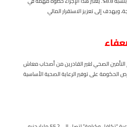
مليار جنيه في العام الحالي، مما يمثل زيادة بنسبة 8.8%. يُعتبر هذا الإجراء خطوة مهمة في
ة، ويهدف إلى تعزيز الاستقرار المالي
عفاء
 مليون جنيه لدعم التأمين الصحي لغير القادرين من أصحاب معاش
 الحكومة على توفير الرعاية الصحية الأساسية
تأتي المخصصات المخصصة للبرامج الاجتماعية “تكافل وكرامة” لتصل إلى 55.2 مليار جنيه،