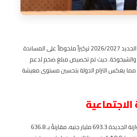
شهدت الموازنة العامة للدولة للعام المالي الجديد 2026/2027 تركيزاً ملحوظاً على المساندة
جز والشيخوخة. حيث تم تخصيص مبلغ ضخم لدعم
، مما يعكس التزام الدولة بتحسين مستوى معيشة
الاجتماعية
تبلغ مخصصات الحماية الاجتماعية في الموازنة الجديدة 693.3 مليار جنيه، مقارنةً بـ 636.8